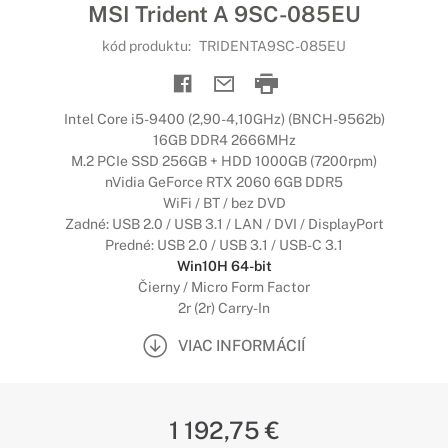
MSI Trident A 9SC-085EU
kód produktu:
TRIDENTA9SC-085EU
Intel Core i5-9400 (2,90-4,10GHz) (BNCH-9562b)
16GB DDR4 2666MHz
M.2 PCIe SSD 256GB + HDD 1000GB (7200rpm)
nVidia GeForce RTX 2060 6GB DDR5
WiFi / BT / bez DVD
Zadné: USB 2.0 / USB 3.1 / LAN / DVI / DisplayPort
Predné: USB 2.0 / USB 3.1 / USB-C 3.1
Win10H 64-bit
Čierny / Micro Form Factor
2r (2r) Carry-In
VIAC INFORMÁCIÍ
1 192,75 €