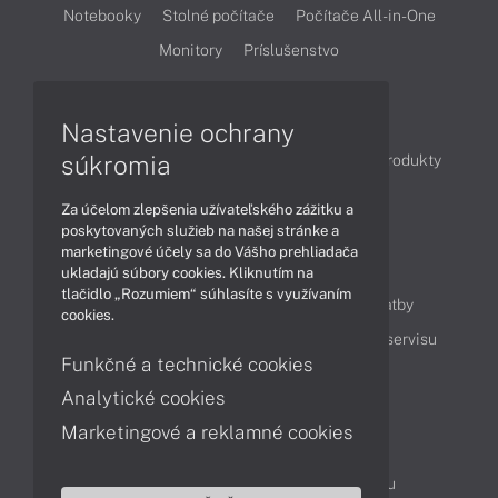
Notebooky
Stolné počítače
Počítače All-in-One
Monitory
Príslušenstvo
Články
Nastavenie ochrany
súkromia
Obchodné informácie
Novinky
Akcie
Produkty
Technológie
Videá
Za účelom zlepšenia užívateľského zážitku a
poskytovaných služieb na našej stránke a
marketingové účely sa do Vášho prehliadača
Obsah
ukladajú súbory cookies. Kliknutím na
tlačidlo „Rozumiem“ súhlasíte s využívaním
Ako nakupovať
Možnosti doručenia a platby
cookies.
Podpora a servis
Servisné služby
Cenník servisu
Funkčné a technické cookies
Analytické cookies
Kontakty
Marketingové a reklamné cookies
043 4224 771
Obchodné oddelenie
Servisné oddelenie
Reklamácia tovaru