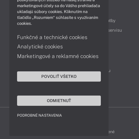
marketingové účely sa do Vášho prehliadača
Obsah
ukladajú súbory cookies. Kliknutím na
tlačidlo „Rozumiem“ súhlasíte s využívaním
Ako nakupovať
Možnosti doručenia a platby
cookies.
Podpora a servis
Servisné služby
Cenník servisu
Funkčné a technické cookies
Analytické cookies
Kontakty
Marketingové a reklamné cookies
043 4224 771
Obchodné oddelenie
Servisné oddelenie
Reklamácia tovaru
POVOLIŤ VŠETKO
On-line portál podpory
TeamViewer (vzdialená podpora)
ODMIETNUŤ
PODROBNÉ NASTAVENIA
MSI-SHOP © 2017 - 2026 Všetky práva vyhradené