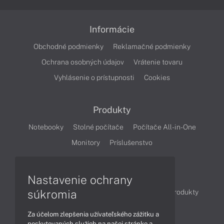
Informácie
Obchodné podmienky
Reklamačné podmienky
Ochrana osobných údajov
Vrátenie tovaru
Vyhlásenie o prístupnosti
Cookies
Produkty
Notebooky
Stolné počítače
Počítače All-in-One
Monitory
Príslušenstvo
Články
Nastavenie ochrany
súkromia
Obchodné informácie
Novinky
Akcie
Produkty
Technológie
Videá
Za účelom zlepšenia užívateľského zážitku a
poskytovaných služieb na našej stránke a