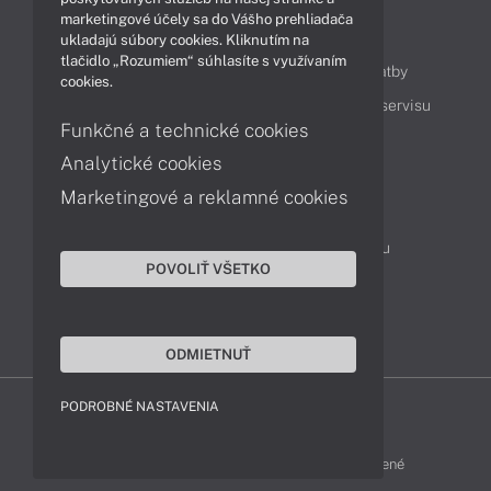
marketingové účely sa do Vášho prehliadača
Obsah
ukladajú súbory cookies. Kliknutím na
tlačidlo „Rozumiem“ súhlasíte s využívaním
Ako nakupovať
Možnosti doručenia a platby
cookies.
Podpora a servis
Servisné služby
Cenník servisu
Funkčné a technické cookies
Analytické cookies
Kontakty
Marketingové a reklamné cookies
043 4224 771
Obchodné oddelenie
Servisné oddelenie
Reklamácia tovaru
POVOLIŤ VŠETKO
On-line portál podpory
TeamViewer (vzdialená podpora)
ODMIETNUŤ
PODROBNÉ NASTAVENIA
MSI-SHOP © 2017 - 2026 Všetky práva vyhradené