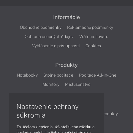
Informácie
Obchodné podmienky
Reklamačné podmienky
Ochrana osobných údajov
Vrátenie tovaru
Vyhlásenie o prístupnosti
Cookies
Produkty
Notebooky
Stolné počítače
Počítače All-in-One
Monitory
Príslušenstvo
Články
Nastavenie ochrany
súkromia
Obchodné informácie
Novinky
Akcie
Produkty
Technológie
Videá
Za účelom zlepšenia užívateľského zážitku a
poskytovaných služieb na našej stránke a