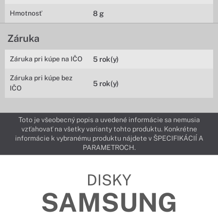
Hmotnosť
8 g
Záruka
Záruka pri kúpe na IČO
5 rok(y)
Záruka pri kúpe bez
5 rok(y)
IČO
Toto je všeobecný popis a uvedené informácie sa nemusia
vzťahovať na všetky varianty tohto produktu. Konkrétne
informácie k vybranému produktu nájdete v ŠPECIFIKÁCIÍ A
PARAMETROCH.
DISKY
SAMSUNG