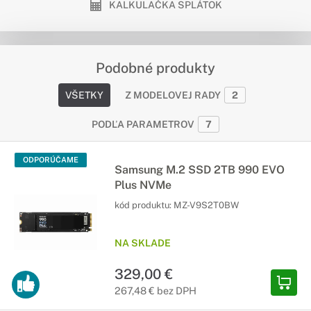
KALKULAČKA SPLÁTOK
Podobné produkty
VŠETKY
Z MODELOVEJ RADY
2
PODĽA PARAMETROV
7
ODPORÚČAME
Samsung M.2 SSD 2TB 990 EVO
Plus NVMe
kód produktu:
MZ-V9S2T0BW
NA SKLADE
329,00 €
267,48 € bez DPH