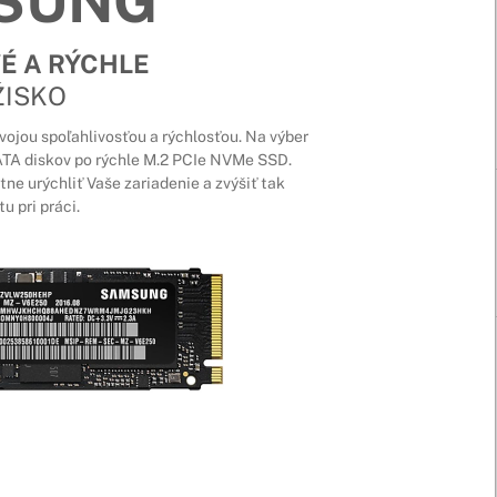
SUNG
É A RÝCHLE
ŽISKO
ojou spoľahlivosťou a rýchlosťou. Na výber
ATA diskov po rýchle M.2 PCIe NVMe SSD.
e urýchliť Vaše zariadenie a zvýšiť tak
u pri práci.