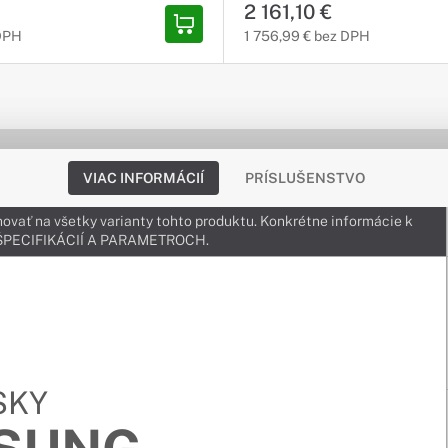
2 161,10 €
 DPH
1 756,99 € bez DPH
VIAC INFORMÁCIÍ
PRÍSLUŠENSTVO
ovať na všetky varianty tohto produktu. Konkrétne informácie k
v ŠPECIFIKÁCIÍ A PARAMETROCH.
SKY