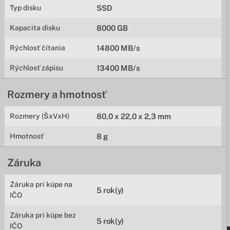
Typ disku
SSD
Kapacita disku
8000 GB
Rýchlosť čítania
14800 MB/s
Rýchlosť zápisu
13400 MB/s
Rozmery a hmotnosť
Rozmery (ŠxVxH)
80,0 x 22,0 x 2,3 mm
Hmotnosť
8 g
Záruka
Záruka pri kúpe na
5 rok(y)
IČO
Záruka pri kúpe bez
5 rok(y)
IČO