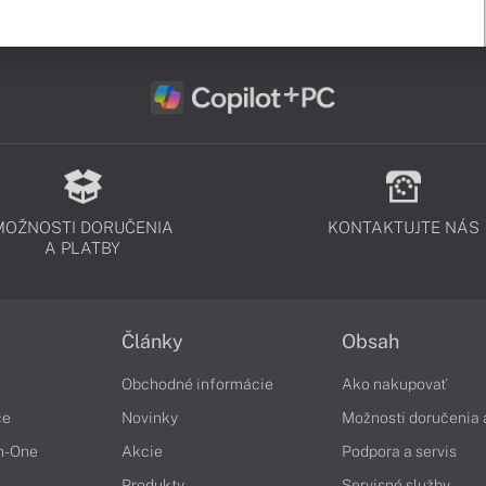
MOŽNOSTI DORUČENIA
KONTAKTUJTE NÁS
A PLATBY
Články
Obsah
Obchodné informácie
Ako nakupovať
če
Novinky
Možnosti doručenia 
in-One
Akcie
Podpora a servis
Produkty
Servisné služby