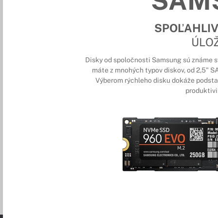
SAM
SPOĽAHLIV
ÚLO
Disky od spoločnosti Samsung sú známe sv
máte z mnohých typov diskov, od 2,5" S
Výberom rýchleho disku dokáže podstatn
produktivit