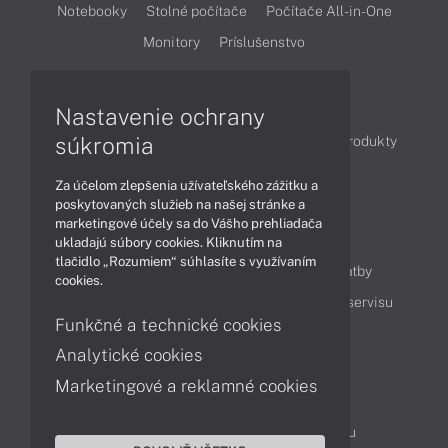
Notebooky
Stolné počítače
Počítače All-in-One
Monitory
Príslušenstvo
Články
Nastavenie ochrany
súkromia
Obchodné informácie
Novinky
Akcie
Produkty
Technológie
Videá
Za účelom zlepšenia užívateľského zážitku a
poskytovaných služieb na našej stránke a
marketingové účely sa do Vášho prehliadača
Obsah
ukladajú súbory cookies. Kliknutím na
tlačidlo „Rozumiem“ súhlasíte s využívaním
Ako nakupovať
Možnosti doručenia a platby
cookies.
Podpora a servis
Servisné služby
Cenník servisu
Funkčné a technické cookies
Analytické cookies
Kontakty
Marketingové a reklamné cookies
043 4224 771
Obchodné oddelenie
Servisné oddelenie
Reklamácia tovaru