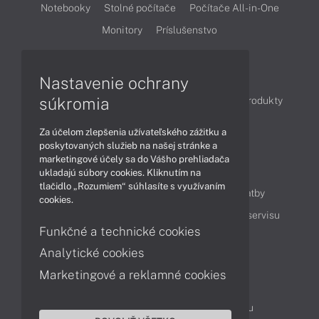
Notebooky
Stolné počítače
Počítače All-in-One
Monitory
Príslušenstvo
Články
Nastavenie ochrany
súkromia
Obchodné informácie
Novinky
Akcie
Produkty
Technológie
Videá
Za účelom zlepšenia užívateľského zážitku a
poskytovaných služieb na našej stránke a
marketingové účely sa do Vášho prehliadača
Obsah
ukladajú súbory cookies. Kliknutím na
tlačidlo „Rozumiem“ súhlasíte s využívaním
Ako nakupovať
Možnosti doručenia a platby
cookies.
Podpora a servis
Servisné služby
Cenník servisu
Funkčné a technické cookies
Analytické cookies
Kontakty
Marketingové a reklamné cookies
043 4224 771
Obchodné oddelenie
Servisné oddelenie
Reklamácia tovaru