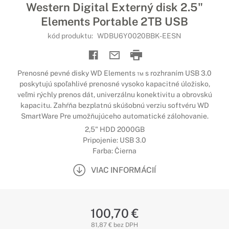
Western Digital Externý disk 2.5"
Elements Portable 2TB USB
kód produktu:
WDBU6Y0020BBK-EESN
Prenosné pevné disky WD Elements ™ s rozhraním USB 3.0
poskytujú spoľahlivé prenosné vysoko kapacitné úložisko,
veľmi rýchly prenos dát, univerzálnu konektivitu a obrovskú
kapacitu. Zahŕňa bezplatnú skúšobnú verziu softvéru WD
SmartWare Pre umožňujúceho automatické zálohovanie.
2,5" HDD 2000GB
Pripojenie: USB 3.0
Farba: Čierna
VIAC INFORMÁCIÍ
100,70 €
81,87 € bez DPH