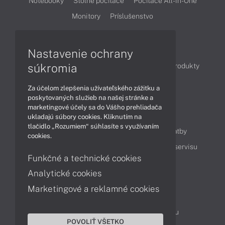
Notebooky
Stolné počítače
Počítače All-in-One
Monitory
Príslušenstvo
Články
Nastavenie ochrany
súkromia
Obchodné informácie
Novinky
Akcie
Produkty
Technológie
Videá
Za účelom zlepšenia užívateľského zážitku a
poskytovaných služieb na našej stránke a
marketingové účely sa do Vášho prehliadača
Obsah
ukladajú súbory cookies. Kliknutím na
tlačidlo „Rozumiem“ súhlasíte s využívaním
Ako nakupovať
Možnosti doručenia a platby
cookies.
Podpora a servis
Servisné služby
Cenník servisu
Funkčné a technické cookies
Analytické cookies
Kontakty
Marketingové a reklamné cookies
043 4224 771
Obchodné oddelenie
Servisné oddelenie
Reklamácia tovaru
POVOLIŤ VŠETKO