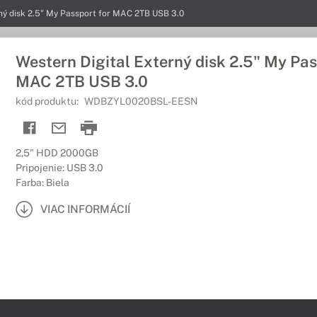
rný disk 2.5" My Passport for MAC 2TB USB 3.0
Western Digital Externý disk 2.5" My Pas
MAC 2TB USB 3.0
kód produktu:
WDBZYL0020BSL-EESN
2,5" HDD 2000GB
Pripojenie: USB 3.0
Farba: Biela
VIAC INFORMÁCIÍ