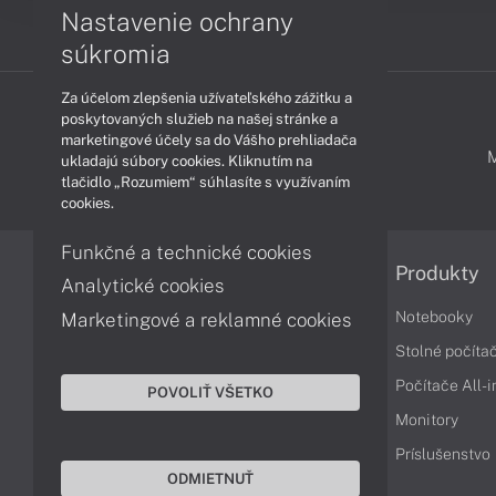
Nastavenie ochrany
súkromia
Za účelom zlepšenia užívateľského zážitku a
poskytovaných služieb na našej stránke a
marketingové účely sa do Vášho prehliadača
PODPORA A SERVIS
ukladajú súbory cookies. Kliknutím na
tlačidlo „Rozumiem“ súhlasíte s využívaním
cookies.
Funkčné a technické cookies
Informácie
Produkty
Analytické cookies
Obchodné podmienky
Notebooky
Marketingové a reklamné cookies
Reklamačné podmienky
Stolné počíta
Ochrana osobných údajov
Počítače All-
POVOLIŤ VŠETKO
Vrátenie tovaru
Monitory
Vyhlásenie o prístupnosti
Príslušenstvo
ODMIETNUŤ
Cookies