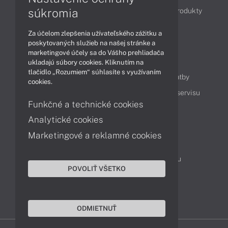
súkromia
Obchodné informácie
Novinky
Akcie
Produkty
Technológie
Videá
Za účelom zlepšenia užívateľského zážitku a
poskytovaných služieb na našej stránke a
marketingové účely sa do Vášho prehliadača
Obsah
ukladajú súbory cookies. Kliknutím na
tlačidlo „Rozumiem“ súhlasíte s využívaním
Ako nakupovať
Možnosti doručenia a platby
cookies.
Podpora a servis
Servisné služby
Cenník servisu
Funkčné a technické cookies
Analytické cookies
Kontakty
Marketingové a reklamné cookies
043 4224 771
Obchodné oddelenie
Servisné oddelenie
Reklamácia tovaru
POVOLIŤ VŠETKO
On-line portál podpory
TeamViewer (vzdialená podpora)
ODMIETNUŤ