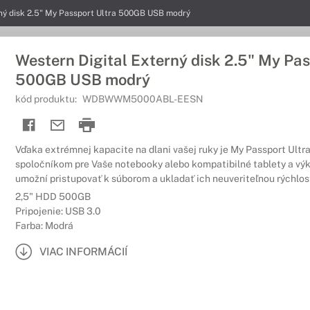
rný disk 2.5" My Passport Ultra 500GB USB modrý
Western Digital Externý disk 2.5" My Pas
500GB USB modrý
kód produktu:
WDBWWM5000ABL-EESN
Vďaka extrémnej kapacite na dlani vašej ruky je My Passport Ultr
spoločníkom pre Vaše notebooky alebo kompatibilné tablety a vý
umožní pristupovať k súborom a ukladať ich neuveriteľnou rýchlos
2,5" HDD 500GB
Pripojenie: USB 3.0
Farba: Modrá
VIAC INFORMÁCIÍ