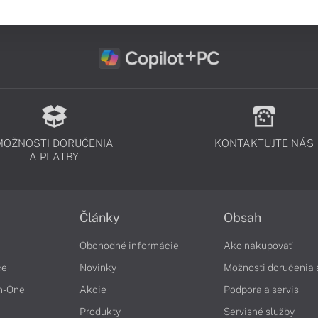
MOŽNOSTI DORUČENIA
KONTAKTUJTE NÁS
A PLATBY
Články
Obsah
Obchodné informácie
Ako nakupovať
če
Novinky
Možnosti doručenia 
in-One
Akcie
Podpora a servis
Produkty
Servisné služby