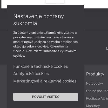
Nastavenie ochrany
súkromia
Za účelom zlepšenia užívateľského zážitku a
poskytovaných služieb na našej stránke a
marketingové účely sa do Vášho prehliadača
ukladajú súbory cookies. Kliknutím na
PODPORA A SERVIS
tlačidlo „Rozumiem“ súhlasíte s využívaním
cookies.
Funkčné a technické cookies
Analytické cookies
Informácie
Produkty
Marketingové a reklamné cookies
Obchodné podmienky
Notebooky
Reklamačné podmienky
Stolné počíta
POVOLIŤ VŠETKO
Ochrana osobných údajov
Počítače All-
Vrátenie tovaru
Monitory