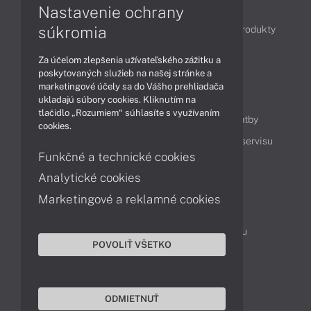
Články
Nastavenie ochrany
súkromia
Obchodné informácie
Novinky
Akcie
Produkty
Technológie
Videá
Za účelom zlepšenia užívateľského zážitku a
poskytovaných služieb na našej stránke a
marketingové účely sa do Vášho prehliadača
Obsah
ukladajú súbory cookies. Kliknutím na
tlačidlo „Rozumiem“ súhlasíte s využívaním
Ako nakupovať
Možnosti doručenia a platby
cookies.
Podpora a servis
Servisné služby
Cenník servisu
Funkčné a technické cookies
Analytické cookies
Kontakty
Marketingové a reklamné cookies
043 4224 771
Obchodné oddelenie
Servisné oddelenie
Reklamácia tovaru
POVOLIŤ VŠETKO
On-line portál podpory
TeamViewer (vzdialená podpora)
ODMIETNUŤ