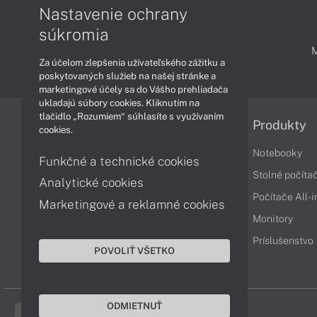
Nastavenie ochrany
súkromia
PODPORA A SERVIS
Za účelom zlepšenia užívateľského zážitku a
poskytovaných služieb na našej stránke a
marketingové účely sa do Vášho prehliadača
ukladajú súbory cookies. Kliknutím na
tlačidlo „Rozumiem“ súhlasíte s využívaním
Informácie
Produkty
cookies.
Obchodné podmienky
Notebooky
Funkčné a technické cookies
Reklamačné podmienky
Stolné počíta
Analytické cookies
Ochrana osobných údajov
Počítače All-
Marketingové a reklamné cookies
Vrátenie tovaru
Monitory
Vyhlásenie o prístupnosti
Príslušenstvo
POVOLIŤ VŠETKO
Cookies
ODMIETNUŤ