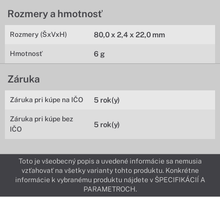
Rozmery a hmotnosť
Rozmery (ŠxVxH)
80,0 x 2,4 x 22,0 mm
Hmotnosť
6 g
Záruka
Záruka pri kúpe na IČO
5 rok(y)
Záruka pri kúpe bez
5 rok(y)
IČO
Toto je všeobecný popis a uvedené informácie sa nemusia
vzťahovať na všetky varianty tohto produktu. Konkrétne
informácie k vybranému produktu nájdete v ŠPECIFIKÁCIÍ A
PARAMETROCH.