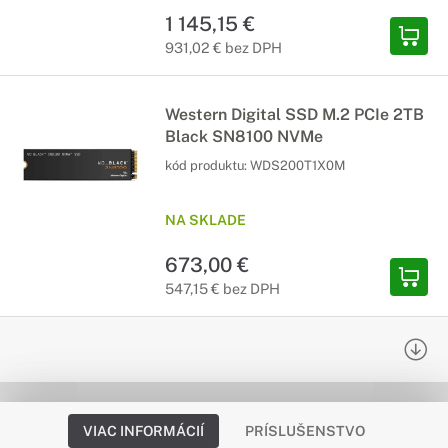
1 145,15 €
931,02 € bez DPH
Western Digital SSD M.2 PCIe 2TB
Black SN8100 NVMe
kód produktu:
WDS200T1X0M
NA SKLADE
673,00 €
547,15 € bez DPH
VIAC INFORMÁCIÍ
PRÍSLUŠENSTVO