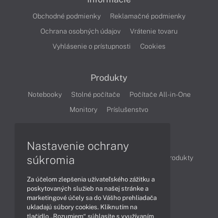
Obchodné podmienky
Reklamačné podmienky
Ochrana osobných údajov
Vrátenie tovaru
Vyhlásenie o prístupnosti
Cookies
Produkty
Notebooky
Stolné počítače
Počítače All-in-One
Monitory
Príslušenstvo
Články
Nastavenie ochrany
súkromia
Obchodné informácie
Novinky
Akcie
Produkty
Technológie
Videá
Za účelom zlepšenia užívateľského zážitku a
poskytovaných služieb na našej stránke a
marketingové účely sa do Vášho prehliadača
Obsah
ukladajú súbory cookies. Kliknutím na
tlačidlo „Rozumiem“ súhlasíte s využívaním