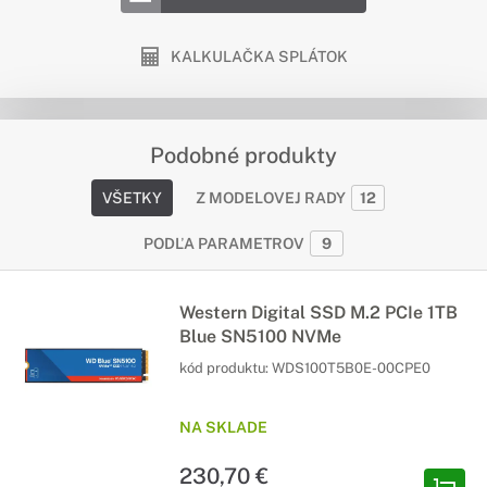
KALKULAČKA SPLÁTOK
Podobné produkty
VŠETKY
Z MODELOVEJ RADY
12
PODĽA PARAMETROV
9
Western Digital SSD M.2 PCIe 1TB
Blue SN5100 NVMe
kód produktu:
WDS100T5B0E-00CPE0
NA SKLADE
230,70 €