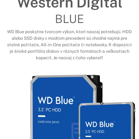
Western Digital
BLUE
WD Blue poskytne tvorcom výkon, ktorí naozaj potrebujú. HDD
alebo SSD disky v modrom prevedení sú vhodné najmä pre
stolné počítače, All-in-One počítače či notebooky. K dispozícii
je široké portfólio diskov v rôznych formátoch a veľkostiach
kapacít. Je naozaj z čoho vyberať!