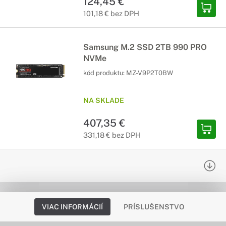
124,45 €
101,18 € bez DPH
Samsung M.2 SSD 2TB 990 PRO
NVMe
kód produktu:
MZ-V9P2T0BW
NA SKLADE
407,35 €
331,18 € bez DPH
VIAC INFORMÁCIÍ
PRÍSLUŠENSTVO