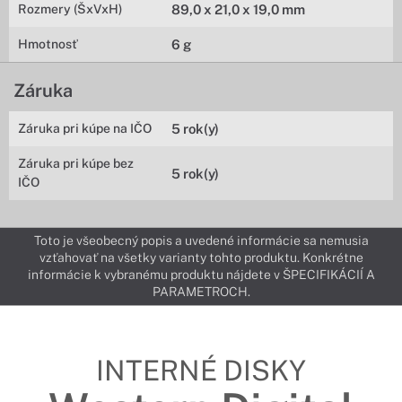
Rozmery (ŠxVxH)
89,0 x 21,0 x 19,0 mm
Hmotnosť
6 g
Záruka
Záruka pri kúpe na IČO
5 rok(y)
Záruka pri kúpe bez
5 rok(y)
IČO
Toto je všeobecný popis a uvedené informácie sa nemusia
vzťahovať na všetky varianty tohto produktu. Konkrétne
informácie k vybranému produktu nájdete v ŠPECIFIKÁCIÍ A
PARAMETROCH.
INTERNÉ DISKY