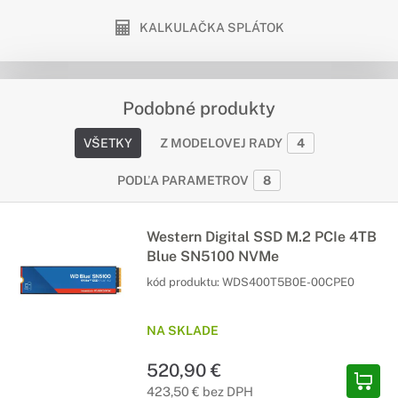
KALKULAČKA SPLÁTOK
Podobné produkty
VŠETKY
Z MODELOVEJ RADY
4
PODĽA PARAMETROV
8
Western Digital SSD M.2 PCIe 4TB
Blue SN5100 NVMe
kód produktu:
WDS400T5B0E-00CPE0
NA SKLADE
520,90 €
423,50 € bez DPH