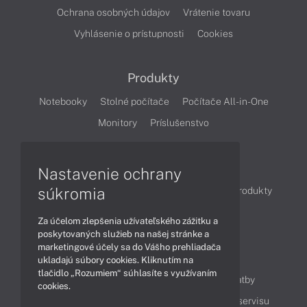
Ochrana osobných údajov
Vrátenie tovaru
Vyhlásenie o prístupnosti
Cookies
Produkty
Notebooky
Stolné počítače
Počítače All-in-One
Monitory
Príslušenstvo
Články
Nastavenie ochrany
súkromia
Obchodné informácie
Novinky
Akcie
Produkty
Technológie
Videá
Za účelom zlepšenia užívateľského zážitku a
poskytovaných služieb na našej stránke a
marketingové účely sa do Vášho prehliadača
Obsah
ukladajú súbory cookies. Kliknutím na
tlačidlo „Rozumiem“ súhlasíte s využívaním
Ako nakupovať
Možnosti doručenia a platby
cookies.
Podpora a servis
Servisné služby
Cenník servisu