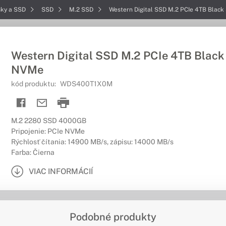
sky a SSD
SSD
M.2 SSD
Western Digital SSD M.2 PCIe 4TB Blac
Western Digital SSD M.2 PCIe 4TB Blac
NVMe
kód produktu:
WDS400T1X0M
M.2 2280 SSD 4000GB
Pripojenie: PCIe NVMe
Rýchlosť čítania: 14900 MB/s, zápisu: 14000 MB/s
Farba: Čierna
VIAC INFORMÁCIÍ
Podobné produkty