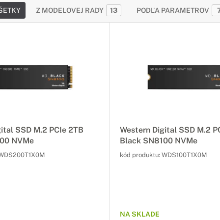
ŠETKY
Z MODELOVEJ RADY
13
PODĽA PARAMETROV
gital SSD M.2 PCIe 2TB
Western Digital SSD M.2 P
100 NVMe
Black SN8100 NVMe
WDS200T1X0M
kód produktu:
WDS100T1X0M
NA SKLADE