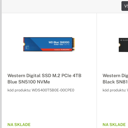
V
Western Digital SSD M.2 PCIe 4TB
Western Di
Blue SN5100 NVMe
Black SN8
kód produktu:
WDS400T5B0E-00CPE0
kód produktu:
NA SKLADE
NA SKLADE