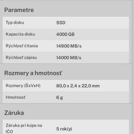
Parametre
Typ disku
SSD
Kapacita disku
4000 GB
Rýchlosť čítania
14900 MB/s
Rýchlosť zápisu
14000 MB/s
Rozmery a hmotnosť
Rozmery (ŠxVxH)
80,0 x 2,4 x 22,0 mm
Hmotnosť
6 g
Záruka
Záruka pri kúpe na
5 rok(y)
IČO