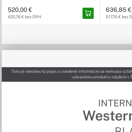
520,00 €
636,85 €
422,76 € bez DPH
517,76 € bez
Toto je všeobecný popis a uvedené informácie sa nemusia vzťah
vybranému produktu nájdete 
INTERN
Western
BL