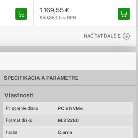
1 169,55 €
950,85 € bez DPH
NAČÍTAŤ ĎALŠIE
ŠPECIFIKÁCIA A PARAMETRE
Vlastnosti
Pripojenie disku
PCIe NVMe
Formát disku
M.2 2280
Farba
Čierna