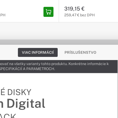
319,15 €
 DPH
259,47 € bez DPH
VIAC INFORMÁCIÍ
PRÍSLUŠENSTVO
ovať na všetky varianty tohto produktu. Konkrétne informácie k
v ŠPECIFIKÁCIÍ A PARAMETROCH.
É DISKY
 Digital
ACK