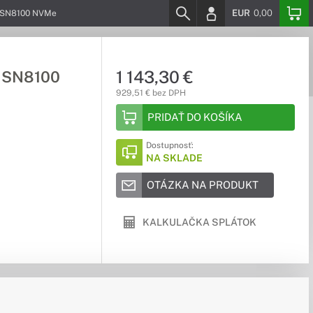
EUR
0,00
k SN8100 NVMe
1 143,30 €
k SN8100
929,51 € bez DPH
PRIDAŤ DO KOŠÍKA
Dostupnosť:
NA SKLADE
OTÁZKA NA PRODUKT
KALKULAČKA SPLÁTOK