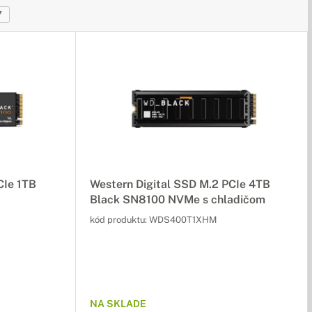
7
CIe 1TB
Western Digital SSD M.2 PCIe 4TB
Black SN8100 NVMe s chladičom
kód produktu:
WDS400T1XHM
NA SKLADE