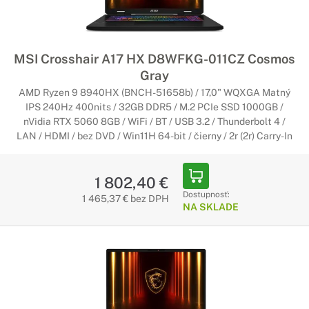
MSI Crosshair A17 HX D8WFKG-011CZ Cosmos
Gray
AMD Ryzen 9 8940HX (BNCH-51658b) / 17,0" WQXGA Matný
IPS 240Hz 400nits / 32GB DDR5 / M.2 PCIe SSD 1000GB /
nVidia RTX 5060 8GB / WiFi / BT / USB 3.2 / Thunderbolt 4 /
LAN / HDMI / bez DVD / Win11H 64-bit / čierny / 2r (2r) Carry-In
1 802,40 €
Dostupnosť:
1 465,37 € bez DPH
NA SKLADE