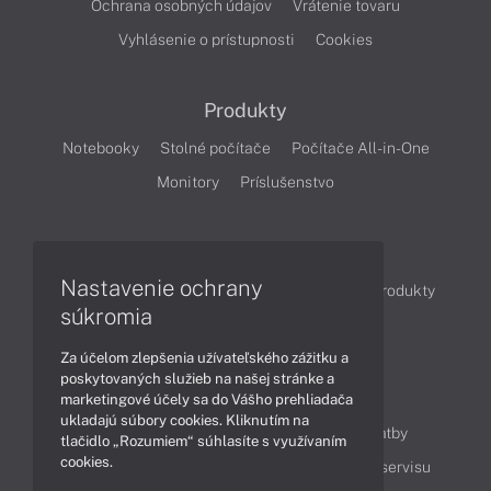
Ochrana osobných údajov
Vrátenie tovaru
Vyhlásenie o prístupnosti
Cookies
Produkty
Notebooky
Stolné počítače
Počítače All-in-One
Monitory
Príslušenstvo
Články
Nastavenie ochrany
Obchodné informácie
Novinky
Akcie
Produkty
súkromia
Technológie
Videá
Za účelom zlepšenia užívateľského zážitku a
poskytovaných služieb na našej stránke a
Obsah
marketingové účely sa do Vášho prehliadača
ukladajú súbory cookies. Kliknutím na
Ako nakupovať
Možnosti doručenia a platby
tlačidlo „Rozumiem“ súhlasíte s využívaním
cookies.
Podpora a servis
Servisné služby
Cenník servisu