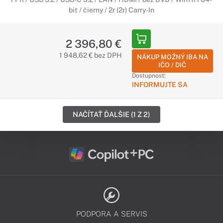
bit / čierny / 2r (2r) Carry-In
2 396,80 €
1 948,62 € bez DPH
NÁKUP MOŽNÝ IBA NA
IČO / DIČ
Dostupnosť:
INFORMUJTE SA
NAČÍTAŤ ĎALŠIE (1 Z 2)
PODPORA A SERVIS