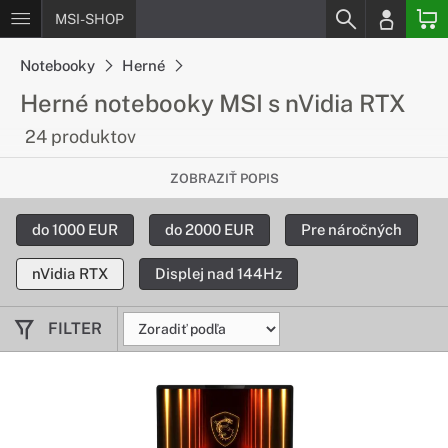
MSI-SHOP
Notebooky
Herné
Herné notebooky MSI s nVidia RTX
24 produktov
Vylepši svoje hranie so špičkovou
ZOBRAZIŤ POPIS
grafickou kartou
do 1000 EUR
do 2000 EUR
Pre náročných
S grafickou kartou Nvidia RTX Vám už nič nestojí v ceste.
Vyskúšajte obrovský výkon herných grafických kárt Nvidia
nVidia RTX
Displej nad 144Hz
RTX.
FILTER