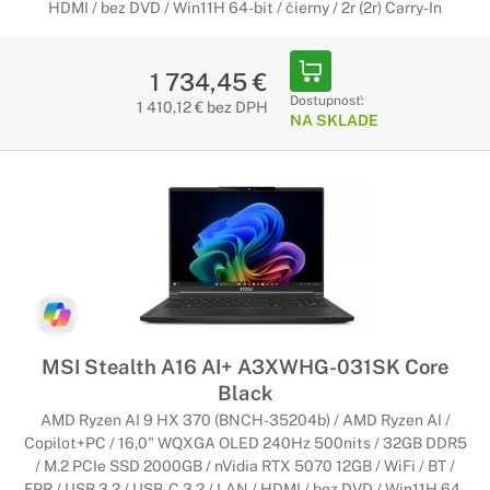
HDMI / bez DVD / Win11H 64-bit / čierny / 2r (2r) Carry-In
1 734,45 €
Dostupnosť:
1 410,12 € bez DPH
NA SKLADE
MSI Stealth A16 AI+ A3XWHG-031SK Core
Black
AMD Ryzen AI 9 HX 370 (BNCH-35204b) / AMD Ryzen AI /
Copilot+PC / 16,0" WQXGA OLED 240Hz 500nits / 32GB DDR5
/ M.2 PCIe SSD 2000GB / nVidia RTX 5070 12GB / WiFi / BT /
FPR / USB 3.2 / USB-C 3.2 / LAN / HDMI / bez DVD / Win11H 64-