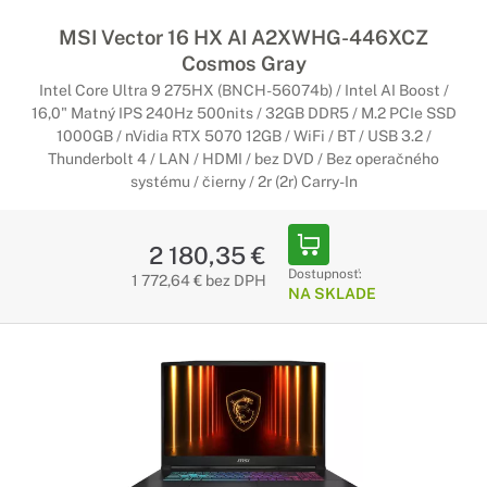
MSI Vector 16 HX AI A2XWHG-446XCZ
Cosmos Gray
Intel Core Ultra 9 275HX (BNCH-56074b) / Intel AI Boost /
16,0" Matný IPS 240Hz 500nits / 32GB DDR5 / M.2 PCIe SSD
1000GB / nVidia RTX 5070 12GB / WiFi / BT / USB 3.2 /
Thunderbolt 4 / LAN / HDMI / bez DVD / Bez operačného
systému / čierny / 2r (2r) Carry-In
2 180,35 €
Dostupnosť:
1 772,64 € bez DPH
NA SKLADE