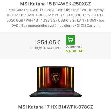
MSI Katana 15 B14WEK-250XCZ
Intel Core i7-14650HX (BNCH-35661b) / 15,6" WQHD Matný
IPS 165Hz / 32GB DDR5 / M.2 PCIe SSD 1000GB / nVidia RTX
5050 8GB / WiFi / BT / USB 3.2 / USB-C 3.2 / LAN / HDMI / bez
DVD / Bez operačného systému / čierny / 2r (2r) Carry-In
1 354,05 €
Dostupnosť:
1 100,85 € bez DPH
NA SKLADE
MSI Katana 17 HX B14WFK-078CZ