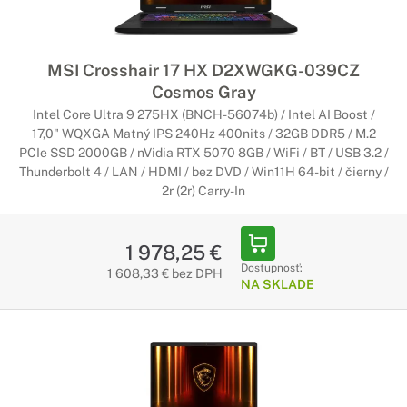
MSI Crosshair 17 HX D2XWGKG-039CZ
Cosmos Gray
Intel Core Ultra 9 275HX (BNCH-56074b) / Intel AI Boost /
17,0" WQXGA Matný IPS 240Hz 400nits / 32GB DDR5 / M.2
PCIe SSD 2000GB / nVidia RTX 5070 8GB / WiFi / BT / USB 3.2 /
Thunderbolt 4 / LAN / HDMI / bez DVD / Win11H 64-bit / čierny /
2r (2r) Carry-In
1 978,25 €
Dostupnosť:
1 608,33 € bez DPH
NA SKLADE