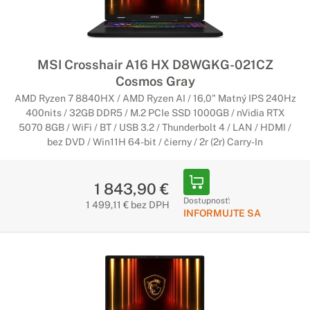
MSI Crosshair A16 HX D8WGKG-021CZ
Cosmos Gray
AMD Ryzen 7 8840HX / AMD Ryzen AI / 16,0" Matný IPS 240Hz
400nits / 32GB DDR5 / M.2 PCIe SSD 1000GB / nVidia RTX
5070 8GB / WiFi / BT / USB 3.2 / Thunderbolt 4 / LAN / HDMI /
bez DVD / Win11H 64-bit / čierny / 2r (2r) Carry-In
1 843,90 €
Dostupnosť:
1 499,11 € bez DPH
INFORMUJTE SA