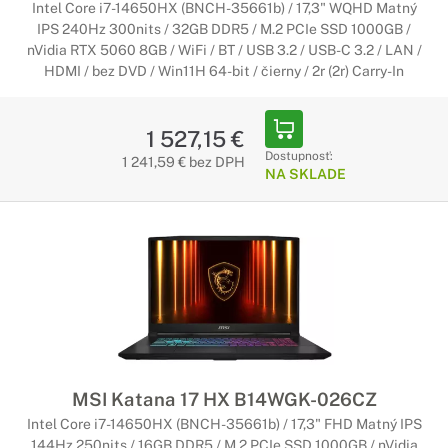
Intel Core i7-14650HX (BNCH-35661b) / 17,3" WQHD Matný
IPS 240Hz 300nits / 32GB DDR5 / M.2 PCIe SSD 1000GB /
nVidia RTX 5060 8GB / WiFi / BT / USB 3.2 / USB-C 3.2 / LAN /
HDMI / bez DVD / Win11H 64-bit / čierny / 2r (2r) Carry-In
1 527,15 €
Dostupnosť:
1 241,59 € bez DPH
NA SKLADE
MSI Katana 17 HX B14WGK-026CZ
Intel Core i7-14650HX (BNCH-35661b) / 17,3" FHD Matný IPS
144Hz 250nits / 16GB DDR5 / M.2 PCIe SSD 1000GB / nVidia