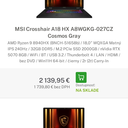
MSI Crosshair A18 HX A8WGKG-027CZ
Cosmos Gray
AMD Ryzen 9 8940HX (BNCH-51658b) / 18,0" WQXGA Matný
IPS 240Hz / 32GB DDR5 / M.2 PCIe SSD 2000GB / nVidia RTX
5070 8GB / WiFi / BT / USB 3.2 / Thunderbolt 4 / LAN / HDMI /
bez DVD / Win11H 64-bit / čierny / 2r (2r) Carry-In
2 139,95 €
Dostupnosť:
1 739,80 € bez DPH
NA SKLADE