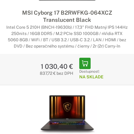
MSI Cyborg 17 B2RWFKG-064XCZ
Translucent Black
Intel Core 5 210H (BNCH-19630b) / 17,3" FHD Matný IPS 144Hz
250nits / 16GB DDR5 / M.2 PCIe SSD 1000GB / nVidia RTX
5060 8GB / WiFi / BT / USB 3.2 / USB-C 3.2 / LAN / HDMI / bez
DVD / Bez operačného systému / čierny / 2r (2r) Carry-In
1 030,40 €
Dostupnosť:
837,72 € bez DPH
NA SKLADE