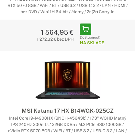
RTX 5070 8GB / WiFi / BT / USB 3.2 / USB-C 3.2 / LAN / HDMI /
bez DVD / Win11H 64-bit / čierny / 2r (2r) Carry-In
1 564,95 €
Dostupnosť:
1 272,32 € bez DPH
NA SKLADE
MSI Katana 17 HX B14WGK-025CZ
Intel Core i9-14900HX (BNCH-45643b) / 17,3" WQHD Matný
IPS 240Hz 300nits / 32GB DDR5 / M.2 PCIe SSD 1000GB /
nVidia RTX 5070 8GB / WiFi / BT / USB 3.2 / USB-C 3.2 / LAN /