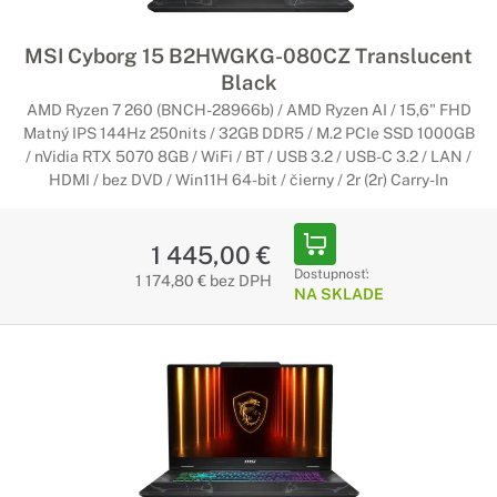
MSI Cyborg 15 B2HWGKG-080CZ Translucent
Black
AMD Ryzen 7 260 (BNCH-28966b) / AMD Ryzen AI / 15,6" FHD
Matný IPS 144Hz 250nits / 32GB DDR5 / M.2 PCIe SSD 1000GB
/ nVidia RTX 5070 8GB / WiFi / BT / USB 3.2 / USB-C 3.2 / LAN /
HDMI / bez DVD / Win11H 64-bit / čierny / 2r (2r) Carry-In
1 445,00 €
Dostupnosť:
1 174,80 € bez DPH
NA SKLADE