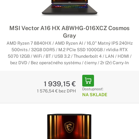
MSI Vector A16 HX A8WHG-016XCZ Cosmos
Gray
AMD Ryzen 7 8840HX / AMD Ryzen AI / 16,0" Matný IPS 240Hz
500nits / 32GB DDR5 / M.2 PCIe SSD 1000GB / nVidia RTX
5070 12GB / WiFi / BT / USB 3.2 / Thunderbolt 4 / LAN / HDMI /
bez DVD / Bez operačného systému / čierny / 2r (2r) Carry-In
1 939,15 €
Dostupnosť:
1 576,54 € bez DPH
NA SKLADE