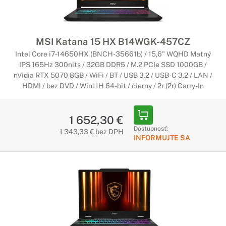
MSI Katana 15 HX B14WGK-457CZ
Intel Core i7-14650HX (BNCH-35661b) / 15,6" WQHD Matný
IPS 165Hz 300nits / 32GB DDR5 / M.2 PCIe SSD 1000GB /
nVidia RTX 5070 8GB / WiFi / BT / USB 3.2 / USB-C 3.2 / LAN /
HDMI / bez DVD / Win11H 64-bit / čierny / 2r (2r) Carry-In
1 652,30 €
Dostupnosť:
1 343,33 € bez DPH
INFORMUJTE SA