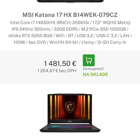
MSI Katana 17 HX B14WEK-079CZ
Intel Core i7-14650HX (BNCH-35661b) / 17,3" WQHD Matný
IPS 240Hz 300nits / 32GB DDR5 / M.2 PCIe SSD 1000GB /
nVidia RTX 5050 8GB / WiFi / BT / USB 3.2 / USB-C 3.2 / LAN /
HDMI / bez DVD / Win11H 64-bit / čierny / 2r (2r) Carry-In
1 481,50 €
Dostupnosť:
1 204,47 € bez DPH
NA SKLADE