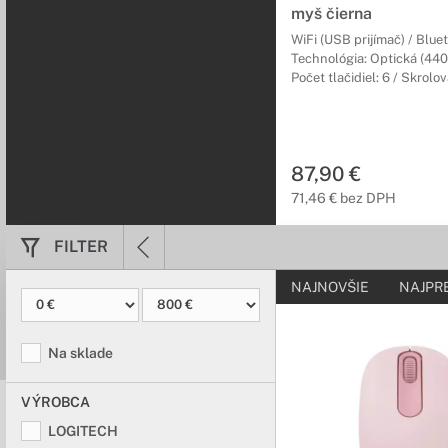
myš čierna
Herné okuliar
WiFi (USB prijímač) / Blue
Technológia: Optická (440
Chráň svoj zrak 
Počet tlačidiel: 6 / Skrolo
Herné okuliare Visione 
Herné myšky a
87,90 €
Zvýš svoju rýchl
71,46 € bez DPH
So špičkovými hernými
príslušenstvu od MSI.
FILTER
NAJNOVŠIE
NAJPR
Herné batohy 
Prenášaj svoje 
Na sklade
Herné batohy a púzdra 
zostavu kdekoľvek.
VÝROBCA
LOGITECH
Herné slúchad