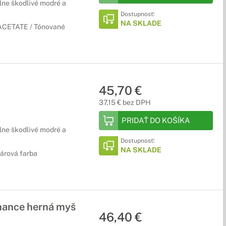
lne škodlivé modré a
Dostupnosť:
NA SKLADE
/ ACETATE / Tónované
45,70 €
37,15 € bez DPH
PRIDAŤ DO KOŠÍKA
lne škodlivé modré a
Dostupnosť:
NA SKLADE
tárová farba
ance herná myš
46,40 €