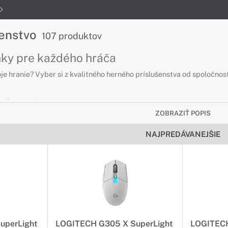
šenstvo
107 produktov
nky pre každého hráča
oje hranie? Vyber si z kvalitného herného príslušenstva od spoločnos
 Arozzi
ZOBRAZIŤ POPIS
ho, kto chce sedieť pohodlne pri práci či zábav
NAJPREDÁVANEJŠIE
e pracovať, herné kreslo Arozzi Monza Vám poskytne podporu a poho
né kreslo Arozzi Monza má navyše elegantný vzhľad, ktorým sa líši 
rt pri hraní
a s novým dizajnom maximalizuje komfort pri hraní. Vďaka dĺžke 160
statok priestoru pre vašu myš, klávesnicu a ďalšie príslušenstvo.
uperLight
LOGITECH G305 X SuperLight
LOGITECH