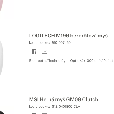
z hry s kvalitným zvukom
žnia nielen počuť kvalitnejší zvuk, ale sú vybavené aj mikrofónom
rnú zostavu o skvelé doplnky
LOGITECH M196 bezdrôtová myš
nutnou súčasťou každej dobrej hernej zostavy. Či už sa jedná o kval
kód produktu:
910-007460
Bluetooth / Technológia: Optická (1000 dpi) / Počet t
MSI Herná myš GM08 Clutch
kód produktu:
S12-0401800-CLA