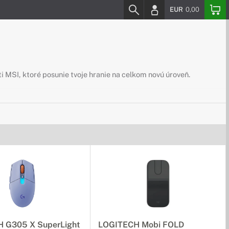
EUR
0,00
ti MSI, ktoré posunie tvoje hranie na celkom novú úroveň.
e
dlie, ktoré potrebujete počas dlhých hodín pri vysoko
od bežných pracovných stoličiek.
 cm na stôl bez problémov umiestnite až tri veľké monitory a
 G305 X SuperLight
LOGITECH Mobi FOLD