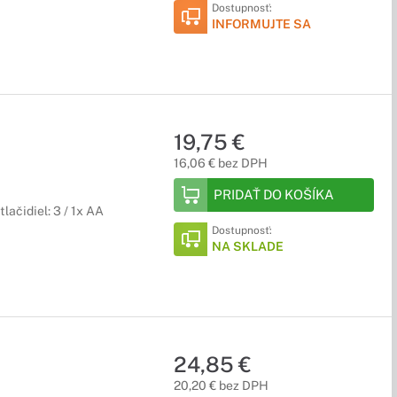
Dostupnosť:
INFORMUJTE SA
, vďaka ktorému môžeš bez problémov komunikovať so svojimi
19,75 €
itné podložky pod myš alebo ovládače, u nás nájdeš všetko.
16,06 € bez DPH
PRIDAŤ DO KOŠÍKA
lačidiel: 3 / 1x AA
Dostupnosť:
NA SKLADE
24,85 €
20,20 € bez DPH