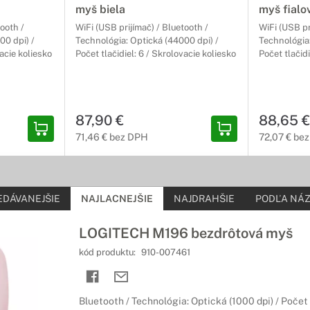
myš biela
myš fialo
e
tooth /
WiFi (USB prijímač) / Bluetooth /
WiFi (USB pr
00 dpi) /
Technológia: Optická (44000 dpi) /
Technológia:
a zlepši kvalitu obrazu
vacie koliesko
Počet tlačidiel: 6 / Skrolovacie koliesko
Počet tlačidi
pomáhajú stlmiť potencionálne škodlivé modré a biele svetlo, zvýšiť 
 klávesnice
87,90 €
88,65 €
osť a presnosť
71,46 € bez DPH
72,07 € be
 myškami a klávesnicami budeš vždy o krok napred oproti svojim 
EDÁVANEJŠIE
NAJLACNEJŠIE
NAJDRAHŠIE
PODĽA NÁZ
a púzdra
herné vybavenie s ľahkosťou
LOGITECH M196 bezdrôtová myš
ti umožnia ľahko, bezpečne a pohodlne prenášať všetko svojhe hern
kód produktu:
910-007461
Bluetooth / Technológia: Optická (1000 dpi) / Počet t
lá