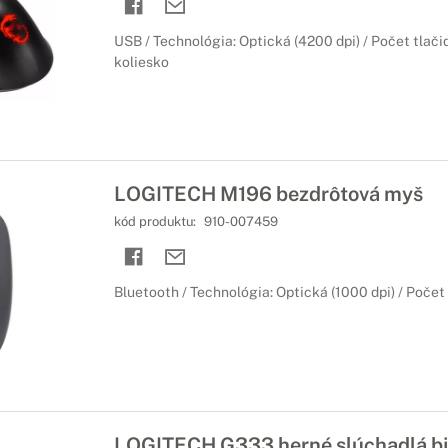
USB / Technológia: Optická (4200 dpi) / Počet tlačid
koliesko
LOGITECH M196 bezdrôtová myš
kód produktu:
910-007459
Bluetooth / Technológia: Optická (1000 dpi) / Počet t
LOGITECH G333 herné slúchadlá bi