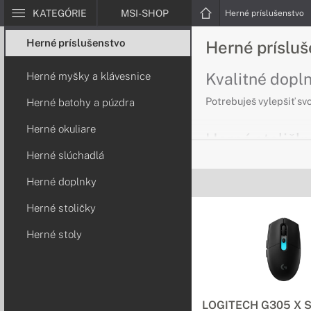
KATEGÓRIE
MSI-SHOP
Herné príslušenstvo
Herné príslušenstvo
Herné príslu
Kvalitné dopl
Herné myšky a klávesnice
Potrebuješ vylepšiť sv
Herné batohy a púzdra
Herné okuliare
Herné stoličky
Herné slúchadlá
Určené pre každé
Herné doplnky
Ak potrebujete seriózn
výkonnom počítači. Her
Herné stoličky
Herné stoly
Herné stoly
Maximálny komfo
Herný stôl Arozzi Aren
šírka 82 cm ponúkne do
LOGITECH G305 X S