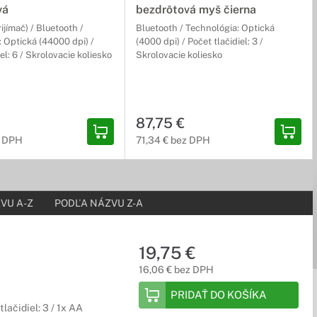
vá
bezdrôtová myš čierna
ijímač) / Bluetooth /
Bluetooth / Technológia: Optická
 Optická (44000 dpi) /
(4000 dpi) / Počet tlačidiel: 3 /
el: 6 / Skrolovacie koliesko
Skrolovacie koliesko
čistotu obrazu a ostrosť videnia.
87,75 €
z DPH
71,34 € bez DPH
nepriateľom. Využi taktickú výhoda vďaka premakanému
VU A-Z
PODĽA NÁZVU Z-A
19,75 €
é vybavenie. Nenechaj sa obmedzovať a zober si svoju hernú
16,06 € bez DPH
PRIDAŤ DO KOŠÍKA
lačidiel: 3 / 1x AA