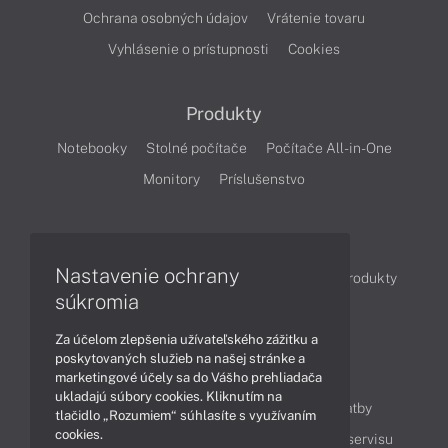
Ochrana osobných údajov
Vrátenie tovaru
Vyhlásenie o prístupnosti
Cookies
Produkty
Notebooky
Stolné počítače
Počítače All-in-One
Monitory
Príslušenstvo
Články
Nastavenie ochrany
Obchodné informácie
Novinky
Akcie
Produkty
súkromia
Technológie
Videá
Za účelom zlepšenia užívateľského zážitku a
poskytovaných služieb na našej stránke a
Obsah
marketingové účely sa do Vášho prehliadača
ukladajú súbory cookies. Kliknutím na
Ako nakupovať
Možnosti doručenia a platby
tlačidlo „Rozumiem“ súhlasíte s využívaním
cookies.
Podpora a servis
Servisné služby
Cenník servisu