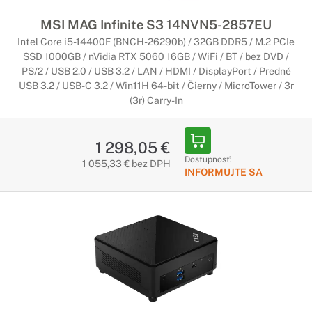
Pracovné počítače MSI
MSI MAG Infinite S3 14NVN5-2857EU
Stvorené pre maximálnu produktivitu
Intel Core i5-14400F (BNCH-26290b) / 32GB DDR5 / M.2 PCIe
Pracovné počítače MSI v sebe obsahujú všetko, aby
SSD 1000GB / nVidia RTX 5060 16GB / WiFi / BT / bez DVD /
excelentne zapadli do Vášho pracovného prostredia a zvýšili
PS/2 / USB 2.0 / USB 3.2 / LAN / HDMI / DisplayPort / Predné
efektivitu práce. Nechajte technológie MSI aby Vás posunuli
USB 3.2 / USB-C 3.2 / Win11H 64-bit / Čierny / MicroTower / 3r
ďalej.
(3r) Carry-In
Počítače MSI s Copilot+ PC
1 298,05 €
Dostupnosť:
Začína nová éra umelej inteligencie
1 055,33 € bez DPH
INFORMUJTE SA
Najrýchlejšie a najinteligentnejšie počítače so systémom
Windows v históri. Počítače Copilot+ sú vybavené najnovšími
nástrojmi umelej inteligencie, ktoré urýchľujú vašu
produktivitu a kreativitu.