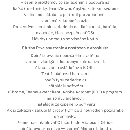
Riešenie problémov so zariadením a podpora na
diaľku (telefonicky, TeamViewer, AnyDesk, ticket system)
Vzdialenú inštaláciu periferií pre zariadenie,
ktoré má zakúpenú službu
Preventívnu kontrolu zariadenia na diaľku (disk, batéria,
ovladače, bios, bezpečnosť OS)
Návrhy upgradu a servisného krytia
Služba Prvé spustenie a nastavenie obsahuje:
Doinštalovanie operačného systému
vrátane všetkých dostupných aktualizácií.
Aktualizáciu ovládačov a BIOSu.
Test funkčnosti hardvéru
(podľa typu zariadenia).
Inštaláciu softvéru
(Chrome, TeamViewer client, Adobe Acrobat (PDF) a program
na správu archívov).
Inštaláciu zakúpeného softvéru
Ak si zákazník zakúpi Microsoft Office a neuvedie v poznámke
objednávky,
že nechce inštalovať Office, bude Microsoft Office
nainštalovaný na novo vytvorené Microsoft konto.