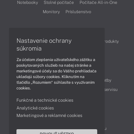
Notebooky
Stolné počítače
Počítače All-in-One
Monitory
Príslušenstvo
Články
Nastavenie ochrany
Obchodné informácie
Novinky
Akcie
Produkty
súkromia
Technológie
Videá
Za účelom zlepšenia užívateľského zážitku a
poskytovaných služieb na našej stránke a
Obsah
marketingové účely sa do Vášho prehliadača
ukladajú súbory cookies. Kliknutím na
Ako nakupovať
Možnosti doručenia a platby
tlačidlo „Rozumiem“ súhlasíte s využívaním
cookies.
Podpora a servis
Servisné služby
Cenník servisu
Funkčné a technické cookies
Analytické cookies
Kontakty
Marketingové a reklamné cookies
043 4224 771
Obchodné oddelenie
Servisné oddelenie
Reklamácia tovaru