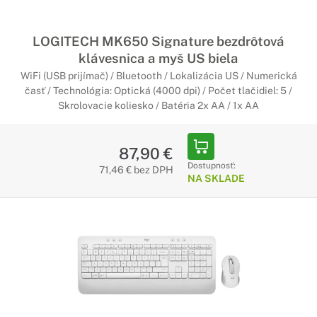
LOGITECH MK650 Signature bezdrôtová
klávesnica a myš US biela
WiFi (USB prijímač) / Bluetooth / Lokalizácia US / Numerická
časť / Technológia: Optická (4000 dpi) / Počet tlačidiel: 5 /
Skrolovacie koliesko / Batéria 2x AA / 1x AA
87,90 €
Dostupnosť:
71,46 € bez DPH
NA SKLADE