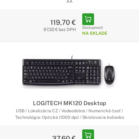
AA
119,70 €
Dostupnosť:
97,32 € bez DPH
NA SKLADE
LOGITECH MK120 Desktop
USB / Lokalizácia CZ / Vodeodolná / Numerická časť /
Technológia: Optická (1000 dpi) / Skrolovacie koliesko
37,60 €