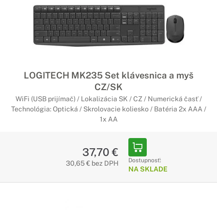
LOGITECH MK235 Set klávesnica a myš
CZ/SK
WiFi (USB prijímač) / Lokalizácia SK / CZ / Numerická časť /
Technológia: Optická / Skrolovacie koliesko / Batéria 2x AAA /
1x AA
37,70 €
Dostupnosť:
30,65 € bez DPH
NA SKLADE