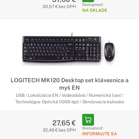
Dostupnosť:
30,57 € bez DPH
NA SKLADE
LOGITECH MK120 Desktop set klávesnica a
myš EN
USB / Lokalizácia EN / Vodeodolná / Numerická časť /
Technológia: Optická (1000 dpi) / Skrolovacie koliesko
27,65 €
Dostupnosť:
22,48 € bez DPH
INFORMUJTE SA