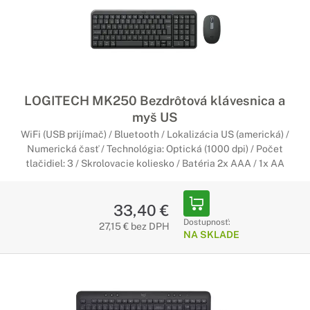
LOGITECH MK250 Bezdrôtová klávesnica a
myš US
WiFi (USB prijímač) / Bluetooth / Lokalizácia US (americká) /
Numerická časť / Technológia: Optická (1000 dpi) / Počet
tlačidiel: 3 / Skrolovacie koliesko / Batéria 2x AAA / 1x AA
33,40 €
Dostupnosť:
27,15 € bez DPH
NA SKLADE