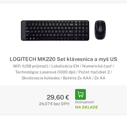
LOGITECH MK220 Set klávesnica a myš US
WiFi (USB prijímač) / Lokalizácia EN / Numerická časť /
Technológia: Laserová (1000 dpi) / Počet tlačidiel: 2 /
Skrolovacie koliesko / Batéria 2x AAA / 2x AA
29,60 €
Dostupnosť:
24,07 € bez DPH
NA SKLADE