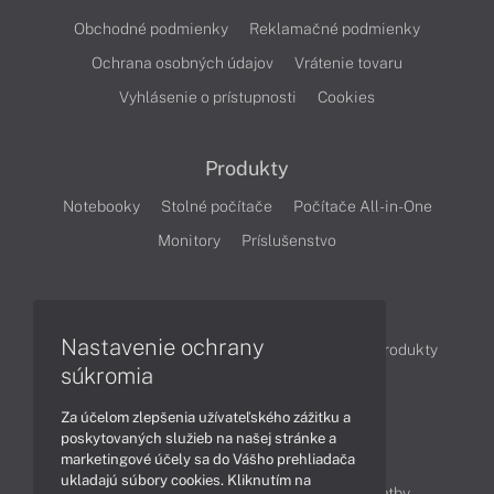
Obchodné podmienky
Reklamačné podmienky
Ochrana osobných údajov
Vrátenie tovaru
Vyhlásenie o prístupnosti
Cookies
Produkty
Notebooky
Stolné počítače
Počítače All-in-One
Monitory
Príslušenstvo
Články
Nastavenie ochrany
Obchodné informácie
Novinky
Akcie
Produkty
súkromia
Technológie
Videá
Za účelom zlepšenia užívateľského zážitku a
poskytovaných služieb na našej stránke a
Obsah
marketingové účely sa do Vášho prehliadača
ukladajú súbory cookies. Kliknutím na
Ako nakupovať
Možnosti doručenia a platby