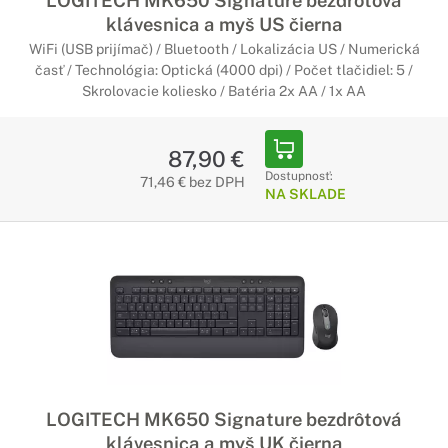
LOGITECH MK650 Signature bezdrôtová
klávesnica a myš US čierna
WiFi (USB prijímač) / Bluetooth / Lokalizácia US / Numerická
časť / Technológia: Optická (4000 dpi) / Počet tlačidiel: 5 /
Skrolovacie koliesko / Batéria 2x AA / 1x AA
87,90 €
Dostupnosť:
71,46 € bez DPH
NA SKLADE
LOGITECH MK650 Signature bezdrôtová
klávesnica a myš UK čierna