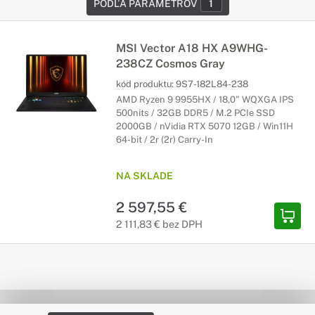
PODĽA PARAMETROV
1
MSI Vector A18 HX A9WHG-
238CZ Cosmos Gray
kód produktu:
9S7-182L84-238
AMD Ryzen 9 9955HX / 18,0" WQXGA IPS
500nits / 32GB DDR5 / M.2 PCIe SSD
2000GB / nVidia RTX 5070 12GB / Win11H
64-bit / 2r (2r) Carry-In
NA SKLADE
2 597,55 €
2 111,83 € bez DPH