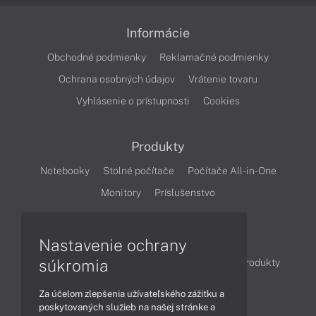
Informácie
Obchodné podmienky
Reklamačné podmienky
Ochrana osobných údajov
Vrátenie tovaru
Vyhlásenie o prístupnosti
Cookies
Produkty
Notebooky
Stolné počítače
Počítače All-in-One
Monitory
Príslušenstvo
Články
Nastavenie ochrany
súkromia
Obchodné informácie
Novinky
Akcie
Produkty
Technológie
Videá
Za účelom zlepšenia užívateľského zážitku a
poskytovaných služieb na našej stránke a