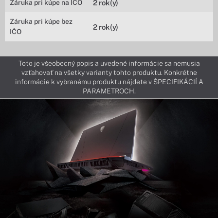
Záruka pri kúpe na IČO
2 rok(y)
Záruka pri kúpe bez
2 rok(y)
IČO
Toto je všeobecný popis a uvedené informácie sa nemusia
vzťahovať na všetky varianty tohto produktu. Konkrétne
informácie k vybranému produktu nájdete v ŠPECIFIKÁCIÍ A
PARAMETROCH.