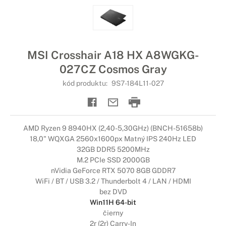
MSI Crosshair A18 HX A8WGKG-
027CZ Cosmos Gray
kód produktu:
9S7-184L11-027
AMD Ryzen 9 8940HX (2,40-5,30GHz) (BNCH-51658b)
18,0" WQXGA 2560x1600px Matný IPS 240Hz LED
32GB DDR5 5200MHz
M.2 PCIe SSD 2000GB
nVidia GeForce RTX 5070 8GB GDDR7
WiFi / BT / USB 3.2 / Thunderbolt 4 / LAN / HDMI
bez DVD
Win11H 64-bit
čierny
2r (2r) Carry-In