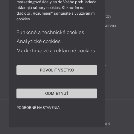
marketingové účely sa do Vášho prehliadača
Obsah
ukladajú súbory cookies. Kliknutím na
tlačidlo „Rozumiem“ súhlasíte s využívaním
Ako nakupovať
Možnosti doručenia a platby
cookies.
Podpora a servis
Servisné služby
Cenník servisu
Funkčné a technické cookies
Analytické cookies
Kontakty
Marketingové a reklamné cookies
043 4224 771
Obchodné oddelenie
Servisné oddelenie
Reklamácia tovaru
POVOLIŤ VŠETKO
On-line portál podpory
TeamViewer (vzdialená podpora)
ODMIETNUŤ
PODROBNÉ NASTAVENIA
MSI-SHOP © 2017 - 2026 Všetky práva vyhradené