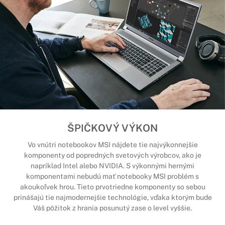
ŠPIČKOVÝ VÝKON
Vo vnútri notebookov MSI nájdete tie najvýkonnejšie
komponenty od popredných svetových výrobcov, ako je
napríklad Intel alebo NVIDIA. S výkonnými hernými
komponentami nebudú mať notebooky MSI problém s
akoukoľvek hrou. Tieto prvotriedne komponenty so sebou
prinášajú tie najmodernejšie technológie, vďaka ktorým bude
Váš pôžitok z hrania posunutý zase o level vyššie.