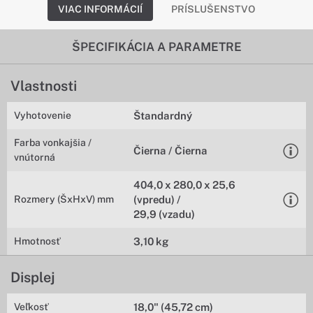
VIAC INFORMÁCIÍ
PRÍSLUŠENSTVO
ŠPECIFIKÁCIA A PARAMETRE
Vlastnosti
Vyhotovenie
Štandardný
Farba vonkajšia /
Čierna / Čierna
vnútorná
404,0 x 280,0 x 25,6
Rozmery (ŠxHxV) mm
(vpredu) /
29,9 (vzadu)
Hmotnosť
3,10 kg
Displej
Veľkosť
18,0" (45,72 cm)