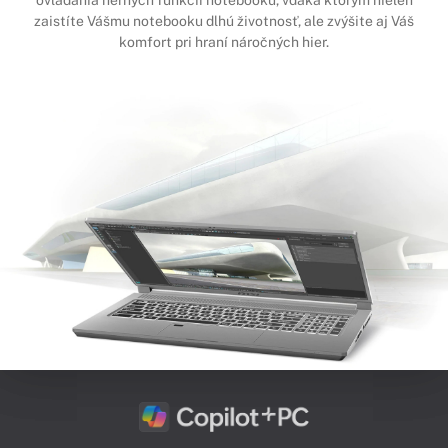
ovládania herných funkcií notebooku, vďaka ktorým nielen
zaistíte Vášmu notebooku dlhú životnosť, ale zvýšite aj Váš
komfort pri hraní náročných hier.