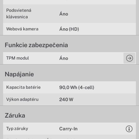
Podsvietená
Áno
klávesnica
Webová kamera
Áno (HD)
Funkcie zabezpečenia
TPM modul
Áno
Napájanie
Kapacita batérie
90,0 Wh (4-cell)
Výkon adaptéru
240 W
Záruka
Typ záruky
Carry-In