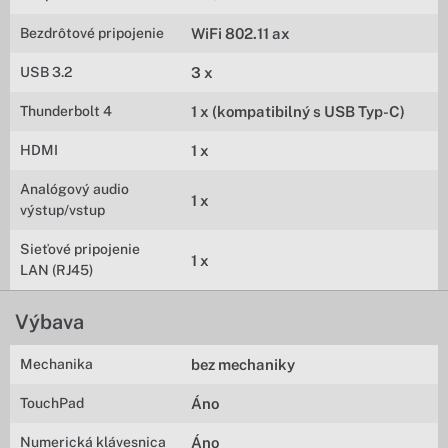
Bezdrôtové pripojenie
WiFi 802.11 ax
USB 3.2
3 x
Thunderbolt 4
1 x (kompatibilný s USB Typ-C)
HDMI
1 x
Analógový audio
1 x
výstup/vstup
Sieťové pripojenie
1 x
LAN (RJ45)
Výbava
Mechanika
bez mechaniky
TouchPad
Áno
Numerická klávesnica
Áno