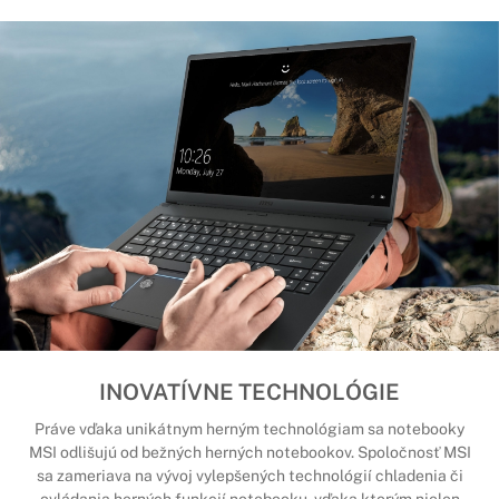
INOVATÍVNE TECHNOLÓGIE
Práve vďaka unikátnym herným technológiam sa notebooky
MSI odlišujú od bežných herných notebookov. Spoločnosť MSI
sa zameriava na vývoj vylepšených technológií chladenia či