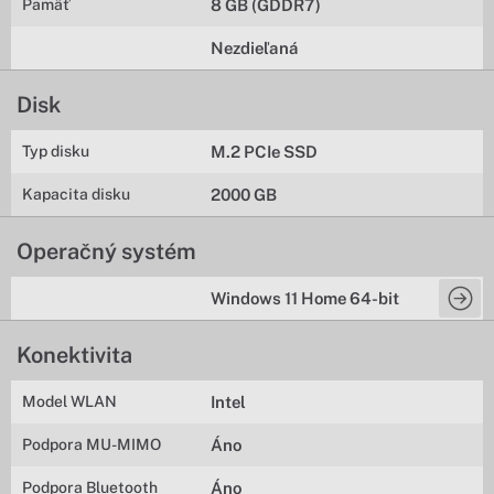
Pamäť
8 GB (GDDR7)
Nezdieľaná
Disk
Typ disku
M.2 PCIe SSD
Kapacita disku
2000 GB
Operačný systém
Windows 11 Home 64-bit
Konektivita
Model WLAN
Intel
Podpora MU-MIMO
Áno
Podpora Bluetooth
Áno