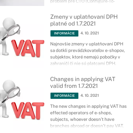
problém pre CTO (Configure-To-
Order) produkty, teda samozrejme
pokiaľ to umožňuje aj konkrétna
Zmeny v uplatňovaní DPH
konfigurácia.
platné od 1.7.2021
4. 10. 2021
INFORMÁCIE
Najnovšie zmeny v uplatňovaní DPH
sa dotkli prevádzkovateľov e-shopov,
subjektov, ktoré nemajú pobočky v
zahraničí či nie sú platcami DPH.
Changes in applying VAT
valid from 1.7.2021
4. 10. 2021
INFORMÁCIE
The new changes in applying VAT has
effected operators of e-shops,
subjects, whoever doesn’t have
branches abroad or doesn’t pay VAT.