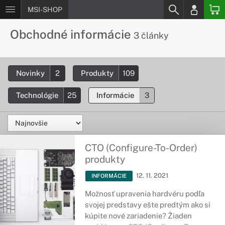
MSI-SHOP
Obchodné informácie
3 články
Novinky
2
Produkty
109
Technológie
25
Informácie
3
CTO (Configure-To-Order)
produkty
12. 11. 2021
INFORMÁCIE
Možnosť upravenia hardvéru podľa
svojej predstavy ešte predtým ako si
kúpite nové zariadenie? Žiaden