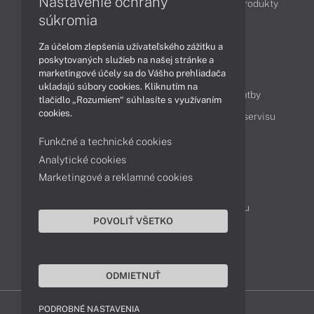
Nastavenie ochrany
Obchodné informácie
Novinky
Akcie
Produkty
súkromia
Technológie
Videá
Za účelom zlepšenia užívateľského zážitku a
poskytovaných služieb na našej stránke a
Obsah
marketingové účely sa do Vášho prehliadača
ukladajú súbory cookies. Kliknutím na
Ako nakupovať
Možnosti doručenia a platby
tlačidlo „Rozumiem“ súhlasíte s využívaním
cookies.
Podpora a servis
Servisné služby
Cenník servisu
Funkčné a technické cookies
Analytické cookies
Kontakty
Marketingové a reklamné cookies
043 4224 771
Obchodné oddelenie
Servisné oddelenie
Reklamácia tovaru
POVOLIŤ VŠETKO
On-line portál podpory
TeamViewer (vzdialená podpora)
ODMIETNUŤ
PODROBNÉ NASTAVENIA