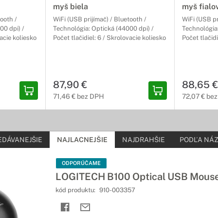
myš biela
myš fialo
ikdy ľahšie
tooth /
WiFi (USB prijímač) / Bluetooth /
WiFi (USB pr
00 dpi) /
Technológia: Optická (44000 dpi) /
Technológia:
alitných klávesníc od vybraných výrobcov, ktoré Vašim rukám prines
vacie koliesko
Počet tlačidiel: 6 / Skrolovacie koliesko
Počet tlačidi
c a myší pre počítače a notebooky MSI
 stole jednotný štýl
87,90 €
88,65 €
y od starostlivo vybraných výrobcov Vám umožnia zjednotiť štýl Vá
71,46 € bez DPH
72,07 € be
prácu.
e počítače a notebooky MSI
EDÁVANEJŠIE
NAJLACNEJŠIE
NAJDRAHŠIE
PODĽA NÁZ
é ovládanie prezentácií a zariadení
a s laserovými alebo digitálnymi ukazovátkami disponujú ergonom
ODPORÚČAME
, ktorá zabezpečí plynulý priebeh prezentácie.
LOGITECH B100 Optical USB Mous
kód produktu:
910-003357
yšky a klávesnice
ebujete k Vašim myškám a klávesniciam