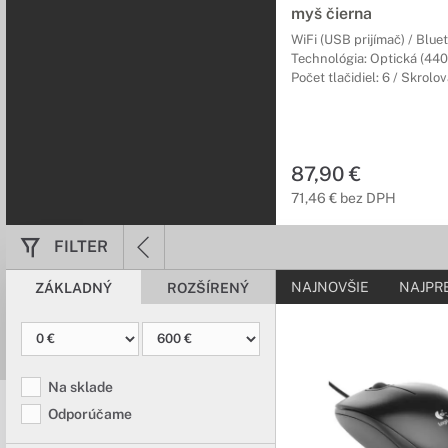
myš čierna
Písanie nebolo n
WiFi (USB prijímač) / Blue
Technológia: Optická (440
Vyberte si z ponuky kv
Počet tlačidiel: 6 / Skrolo
Sety klávesní
Zachovajte si na
87,90 €
Sety klávesnice a myšk
71,46 € bez DPH
aby Vám uľahčili Vašu 
FILTER
Prezentéry pr
NAJNOVŠIE
NAJPR
ZÁKLADNÝ
ROZŠÍRENÝ
Pohodlné a presn
Prezentačné zariadeni
širokou kompatibilitou
Na sklade
Doplnky pre m
Odporúčame
Všetko, čo potr