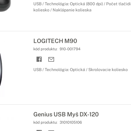
USB / Technológia: Optická (800 dpi) / Počet tlačidie
am patrí kvalitné príslušenstvo. Preto máme pre Vás pripravenú š
koliesko / Naklápanie kolieska
uke.
 počítače a notebooky MSI
odlia
LOGITECH M90
visko je doslova zázrak. Objavte možnosti zariadenia Trackball, kto
kód produktu:
910-001794
ných dňoch za počítačom.
počítače a notebooky MSI
USB / Technológia: Optická / Skrolovacie koliesko
anie 3D modelov, pre profesionálov
ndardným a vlastným zobrazeniam. Jemná manipulácia sa premieta do 
 do štandardného zobrazenia podľa konkrétneho výberu.
Genius USB Myš DX-120
kód produktu:
31010105106