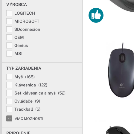
VÝROBCA
Ku kvalitným zariadeni
ovládačom v našej pon
LOGITECH
MICROSOFT
Trackball pre
3Dconnexion
OEM
Užite si viac poh
Genius
Správne vybavené praco
MSI
pohodlne aj pri nároč
TYP ZARIADENIA
Ovládače pre 
Myš
(165)
Pohodlné prezer
Klávesnica
(122)
Okamžitý prístup k šta
Set klávesnica a myš
(52)
sa váš model prichytí
Ovládače
(9)
Trackball
(5)
VIAC MOŽNOSTÍ
PRIPOJENIE