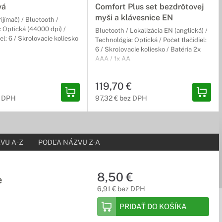
vá
Comfort Plus set bezdrôtovej
myši a klávesnice EN
ijímač) / Bluetooth /
 Optická (44000 dpi) /
Bluetooth / Lokalizácia EN (anglická) /
ú pohodlné a rýchle písanie za každých okolností.
el: 6 / Skrolovacie koliesko
Technológia: Optická / Počet tlačidiel:
6 / Skrolovacie koliesko / Batéria 2x
AAA / 1x AA
119,70 €
šho pracovného stola. Okrem toho sú špeciálne navrhnuté na to,
z DPH
97,32 € bez DPH
VU A-Z
PODĽA NÁZVU Z-A
ickým dizajnom, materiálom jemným na dotyk a
8,50 €
e
6,91 € bez DPH
PRIDAŤ DO KOŠÍKA