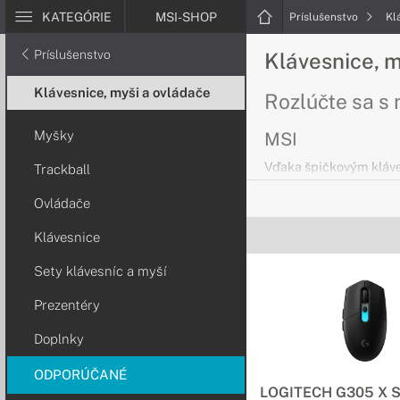
KATEGÓRIE
MSI-SHOP
Príslušenstvo
Kl
Príslušenstvo
Klávesnice, 
Klávesnice, myši a ovládače
Rozlúčte sa s
Myšky
MSI
Vďaka špičkovým kláv
Trackball
od MSI budete pracovať
Ovládače
pohodlnejšie než kedy
Klávesnice
Sety klávesníc a myší
Myšky pre poč
Prezentéry
Ovládajte svoje 
Doplnky
So špičkovými myškami
ODPORÚČANÉ
LOGITECH G305 X S
Klávesnice pr