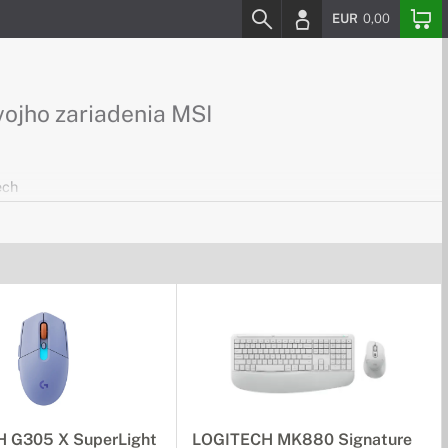
EUR
0,00
ojho zariadenia MSI
ech
u.
spôsob
itom pohodlné ovládanie Vášho zariadenia.
 G305 X SuperLight
LOGITECH MK880 Signature