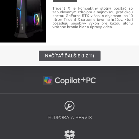
Trident X je kompaktný stolný počítač so
zabudovaným zdrojom a najnovšou grafickou
kartou GeForce RTX v šasi s objemom iba 10
litrov. Trident X sa zameriava na hráčov, ktorí
požadujú pôsobivý výkon pre každú úlohu
vrátane hrania hier a úpravy videa.
NAČÍTAŤ ĎALŠIE (1 Z 11)
PODPORA A SERVIS