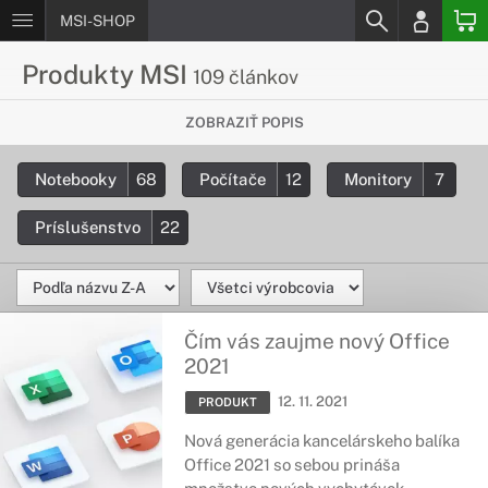
MSI-SHOP
Produkty MSI
109 článkov
Všetko, čo chceš vedieť o MSI
ZOBRAZIŤ POPIS
produktoch
Notebooky
68
Počítače
12
Monitory
7
Všetky informácie týkajúce sa produktov MSI. Podrobné
detaily o produktových technológiach a komponentoch.
Príslušenstvo
22
Čím vás zaujme nový Office
2021
12. 11. 2021
PRODUKT
Nová generácia kancelárskeho balíka
Office 2021 so sebou prináša