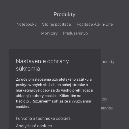
Produkty
Notebooky
Stolné počítače
Počítače All-in-One
Monitory
Príslušenstvo
Články
Nastavenie ochrany
Obchodné informácie
Novinky
Akcie
Produkty
súkromia
Technológie
Videá
Za účelom zlepšenia užívateľského zážitku a
poskytovaných služieb na našej stránke a
Obsah
marketingové účely sa do Vášho prehliadača
ukladajú súbory cookies. Kliknutím na
Ako nakupovať
Možnosti doručenia a platby
tlačidlo „Rozumiem“ súhlasíte s využívaním
cookies.
Podpora a servis
Servisné služby
Cenník servisu
Funkčné a technické cookies
Analytické cookies
Kontakty