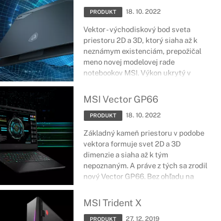
18. 10. 2022
PRODUKT
Vektor - východiskový bod sveta
priestoru 2D a 3D, ktorý siaha až k
neznámym existenciám, prepožičal
meno novej modelovej rade
notebookov MSI. Výkon ukrytý v
kvalitnom šasi zariadení Vector GP76
sa veľmi rýchlo predstaví bez ohľadu
MSI Vector GP66
na dimenziu, v ktorej sa práve
18. 10. 2022
nachádzate.
PRODUKT
Základný kameň priestoru v podobe
vektora formuje svet 2D a 3D
dimenzie a siaha až k tým
nepoznaným. A práve z tých sa zrodil
nový Vector GP66. Bez ohľadu na
dimenziu, ktorá práve definuje váš
priestor, Vector GP66 vám svoj výkon
MSI Trident X
predstaví v plnej sile bez okolitých
27. 12. 2019
vplyvov.
PRODUKT