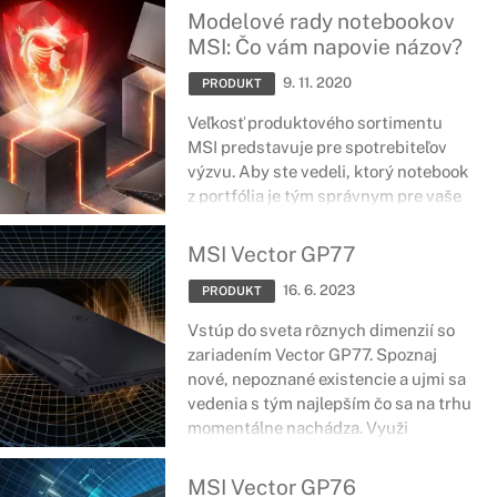
na ňom nachádzajú aplikácie,
Modelové rady notebookov
programy či operačný systém. V
MSI: Čo vám napovie názov?
prípade interných diskov svetového
9. 11. 2020
lídra v oblasti digitálnych úložných
PRODUKT
riešení - Western Digital, môžeme
Veľkosť produktového sortimentu
jednoducho identifikovať funkcie
MSI predstavuje pre spotrebiteľov
jednotlivých modelových rád podľa
výzvu. Aby ste vedeli, ktorý notebook
farby.
z portfólia je tým správnym pre vaše
potreby, prinášame prehľad
modelových rád, ktorý vám pomôže
MSI Vector GP77
sa rýchlo zorientovať v hierarchii
16. 6. 2023
notebookov od MSI.
PRODUKT
Vstúp do sveta rôznych dimenzií so
zariadením Vector GP77. Spoznaj
nové, nepoznané existencie a ujmi sa
vedenia s tým najlepším čo sa na trhu
momentálne nachádza. Využi
dostupné technológie a buď v popredí
bez obáv zo súperov.
MSI Vector GP76