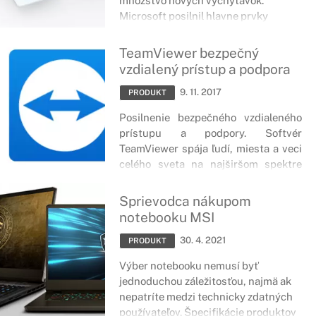
množstvo nových vychytávok.
Microsoft posilnil hlavne prvky
využívané na vzájomnú spoluprácu,
komunikáciu či prácu na spoločných
TeamViewer bezpečný
projektoch. Medzi okamžite viditeľné
vzdialený prístup a podpora
zmeny patria aj nové ikony či vzhľad
9. 11. 2017
niektorých záložiek.
PRODUKT
Posilnenie bezpečného vzdialeného
prístupu a podpory. Softvér
TeamViewer spája ľudí, miesta a veci
celého sveta na najširšom spektre
platforiem a technológií.
Sprievodca nákupom
notebooku MSI
30. 4. 2021
PRODUKT
Výber notebooku nemusí byť
jednoduchou záležitosťou, najmä ak
nepatríte medzi technicky zdatných
používateľov. Špecifikácie produktov