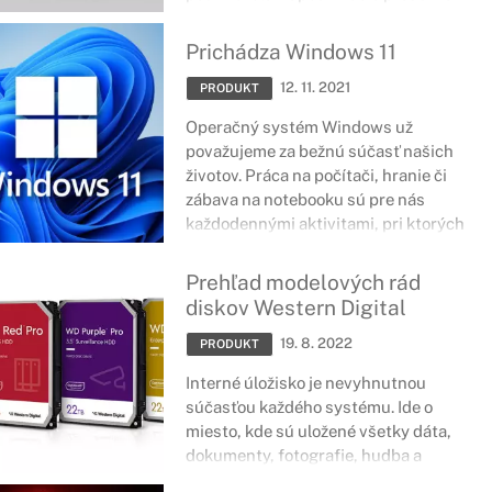
môžu v takomto prípade byť pre vás
len nič nehovoriacou zmesou
Prichádza Windows 11
označení. Aj keď sa MSI špecializuje
12. 11. 2021
na herné stroje, v ich portfóliu
PRODUKT
nájdete aj notebooky pre tvorcov
Operačný systém Windows už
obsahu, grafikov či manažérov. Náš
považujeme za bežnú súčasť našich
sprievodca vám poradí, na čo sa máte
životov. Práca na počítači, hranie či
zamerať, aby ste si vybrali notebook,
zábava na notebooku sú pre nás
ktorý bude vyhovovať vašim
každodennými aktivitami, pri ktorých
potrebám.
už jeho použitie berieme automaticky.
Teraz však uzrel svetlo sveta
Prehľad modelových rád
operačný systém Windows 11.
diskov Western Digital
19. 8. 2022
PRODUKT
Interné úložisko je nevyhnutnou
súčasťou každého systému. Ide o
miesto, kde sú uložené všetky dáta,
dokumenty, fotografie, hudba a
mnoho ďalších súborov. Rovnako sa